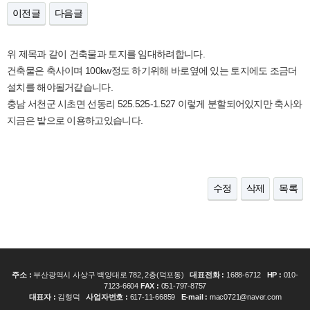
이전글
다음글
위 제목과 같이 건축물과 토지를 임대하려합니다.
건축물은 축사이며 100kw정도 하기위해 바로옆에 있는 토지에도 조금더
설치를 해야될거같습니다.
충남 서천군 시초면 선동리 525.525-1.527 이렇게 분할되어있지만 축사와
지금은 밭으로 이용하고있습니다.
수정
삭제
목록
주소 :
부산광역시 사상구 백양대로 782, 2층(덕포동)
대표전화 :
1688-6712
HP :
010-
7123-6604
FAX :
051-797-8757
대표자 :
김형덕
사업자번호 :
617-11-66859
E-mail :
mac0721@naver.com